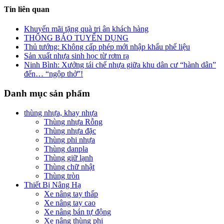
Tin liên quan
Khuyến mãi tặng quà tri ân khách hàng
THÔNG BÁO TUYỂN DỤNG
Thủ tướng: Không cấp phép mới nhập khẩu phế liệu
Sản xuất nhựa sinh học từ rơm rạ
Ninh Bình: Xưởng tái chế nhựa giữa khu dân cư “hành dân”
đến… “ngộp thở”!
Danh mục sản phẩm
thùng nhựa, khay nhựa
Thùng nhựa Rỗng
Thùng nhựa đặc
Thùng phi nhựa
Thùng danpla
Thùng giữ lạnh
Thùng chữ nhật
Thùng tròn
Thiết Bị Nâng Hạ
Xe nâng tay thấp
Xe nâng tay cao
Xe nâng bán tự động
Xe nâng thùng phi