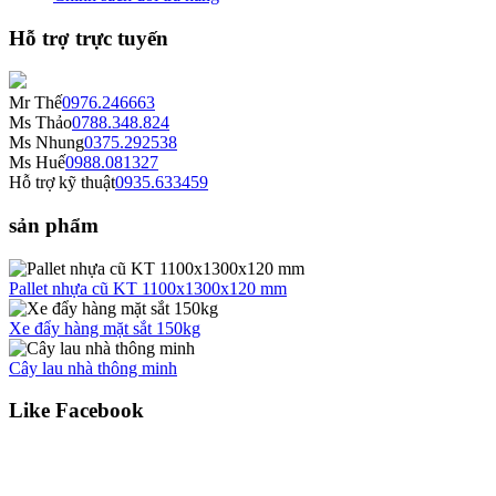
Hỗ trợ trực tuyến
Mr Thế
0976.246663
Ms Thảo
0788.348.824
Ms Nhung
0375.292538
Ms Huế
0988.081327
Hỗ trợ kỹ thuật
0935.633459
sản phẩm
Pallet nhựa cũ KT 1100x1300x120 mm
Xe đẩy hàng mặt sắt 150kg
Cây lau nhà thông minh
Like Facebook