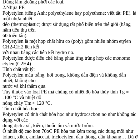
Dùng làm gioăng phớt các loại.
2.Nhựa PE
Polyetylen (tiếng Anh: polyethylene hay polyethene; viết tắt: PE), là
một nhựa nhiệt
dẻo (thermoplastic) được sử dụng rất phổ biến trên thế giới (hàng
năm tiêu thụ trên
60 triệu tấn).
Polyetylen là một hợp chất hữu cơ (poly) gồm nhiều nhóm etylen
CH2-CH2 liên kết
với nhau bằng các liên kết hydro no.
Polyetylen được điều chế bằng phản ứng trùng hợp các monome
etylen (C2H4).
Tính chất vật lý:
Polyetylen màu trắng, hơi trong, không dẫn điện và không dẫn
nhiệt, không cho
nước và khí thấm qua.
Tùy thuộc vào loại PE mà chúng có nhiệt độ hóa thủy tinh Tg ≈
-100 °C và nhiệt độ
nóng chảy Tm ≈ 120 °C.
Tính chất hóa học:
Polyetylen có tính chất hóa học như hydrocacbon no như không tác
dụng với các
dung dịch axít, kiềm, thuốc tím và nước brôm.
Ở nhiệt độ cao hơn 70oC PE hòa tan kém trong các dung môi như
toluen, xilen, amilacetat, tricloetylen, dầu thông. dầu khoáng… Dù ở