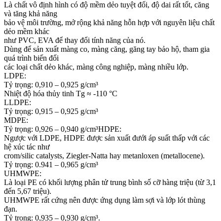
Là chất vô định hình có độ mềm dẻo tuyệt đối, độ dai rất tốt, căng
và tăng khả năng
bảo vệ môi trường, mở rộng khả năng hỗn hợp với nguyên liệu chất
dẻo mềm khác
như PVC, EVA để thay đổi tính năng của nó.
Dùng để sản xuất màng co, màng căng, găng tay bảo hộ, tham gia
quá trình biến đổi
các loại chất dẻo khác, màng công nghiệp, màng nhiều lớp.
LDPE:
Tỷ trọng: 0,910 – 0,925 g/cm³
Nhiệt độ hóa thủy tinh Tg ≈ -110 °C
LLDPE:
Tỷ trọng: 0,915 – 0,925 g/cm³
MDPE:
Tỷ trọng: 0,926 – 0,940 g/cm³HDPE:
Ngược với LDPE, HDPE được sản xuất đưới áp suất thấp với các
hệ xúc tác như
crom/silic catalysts, Ziegler-Natta hay metanloxen (metallocene).
Tỷ trọng: 0.941 – 0,965 g/cm³
UHMWPE:
Là loại PE có khối lượng phân tử trung bình số cỡ hàng triệu (từ 3,1
đến 5,67 triệu).
UHMWPE rất cứng nên được ứng dụng làm sợi và lớp lót thùng
đạn.
Tỷ trọng: 0,935 – 0,930 g/cm³.