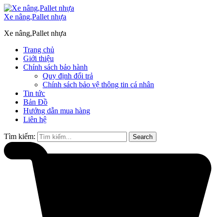
Xe nâng,Pallet nhựa
Xe nâng,Pallet nhựa
Trang chủ
Giới thiệu
Chính sách bảo hành
Quy định đổi trả
Chính sách bảo vệ thông tin cá nhân
Tin tức
Bản Đồ
Hướng dẫn mua hàng
Liên hệ
Tìm kiếm:
Search