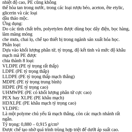
nhiệt độ cao, PE cũng không
thể hòa tan trong nước, trong các loại rượu béo, aceton, ête etylic,
glicerin và các loại
dầu thảo mộc.
Ứng dụng:
Do các tính chất trên, polyetylen được dùng bọc dây điện, bọc hàng,
làm màng mỏng
che mưa, chai lọ, chế tạo thiết bị trong ngành sản xuất hóa học.
Phân loại:
Dựa vào khối lượng phân tử, tỷ trọng, độ kết tinh và mức độ khâu
mạch mà PE được
chia thành 8 loại:
VLDPE (PE tỷ trọng rất thấp)
LDPE (PE tỷ trọng thấp)
LLDPE (PE tỷ trọng thấp mạch thẳng)
MDPE (PE tỷ trọng trung bình)
HDPE (PE tỷ trọng cao)
UHMWPE (PE có khối lượng phân tử cực cao)
PEX hay XLPE (PE khâu mạch)
HDXLPE (PE khâu mạch tỷ trọng cao)
VLDPE:
Là một polyme chủ yếu là mạch thẳng, còn các mạch nhánh rất
ngắn.
Tỷ trọng: 0,880 – 0,915 g/cm³
Được chế tạo nhờ quá trình trùng hợp triệt để dưới áp suất cao.