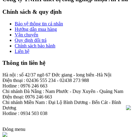
Chính sách & quy định
Bảo vệ thông tin cá nhân
Hướng dẫn mua hàng
Vận chuyển
Quy định đổi trả
Chính sách bảo hành
Liên hệ
Thông tin liên hệ
Hà nội : số 42/37 ngõ 67 Đức giang - long biên -Hà Nội
Điện thoại : 02436 555 234 - 02438 273 988
Hotline : 0976 246 663
Chi nhánh Đà Nẵng : Nam Phước - Duy Xuyên - Quảng Nam
Điện thoại: 0976 246 663
Chi nhánh Miền Nam : Đại Lộ Bình Dương - Bến Cát - Bình
Dương
Hotline : 0934 503 038
Đóng menu