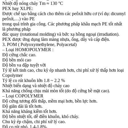
Nhiệt độ nóng chảy Tm ≈ 130 °C
PEX hay XLPE:
Được chế tạo bằng cách cho thêm các peôxít hữu cơ (ví dụ: dicumyl
peôxít,…) vào PE
trong quá trình gia công. Các phương pháp khâu mạch PE tốt nhất
là phương pháp
đúc quay (rotational molding) và bức xạ hồng ngoại (irradiation).
PEX được ứng dụng làm màng nhựa, ống, dây và cáp điện.
3. POM ( Polyoxymethylene, Polyacetal)
– Loại HOMOPOLYMER :
Độ cứng chắc cao.
Độ bền mỏi cao
Độ bền va đập tuyệt vời
Tỷ lệ kết tinh cao, chu kỳ ép nhanh hơn, chi phí xử lý thấp hơn loại
Copolymer
Tỷ lệ co rút khuôn lớn 1.8 ~ 2.2 %
Nhiệt biến dạng và nhiệt độ chảy cao
Khả năng chống chịu mài mòn tốt (do độ cứng bề mặt cao).
– Loại COPOLYMER
Độ cứng tương đối thấp, mềm mại hơn, bền lực hơn.
Độ giãn dài là tốt hơn.
Khả năng kháng kiềm tốt hơn.
Độ bền nhiệt tốt, dễ điền khuôn, khó cháy.
Chu kỳ ép chậm, chi phí xử lý cao.
Độ co rút nhỏ, 1,4-1,8%.