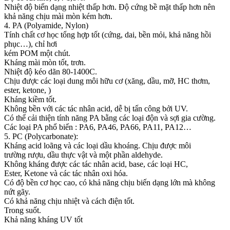
Nhiệt độ biến dạng nhiệt thấp hơn. Độ cứng bề mặt thấp hơn nên
khả năng chịu mài mòn kém hơn.
4. PA (Polyamide, Nylon)
Tính chất cơ học tổng hợp tốt (cứng, dai, bền mỏi, khả năng hồi
phục…), chỉ hơi
kém POM một chút.
Kháng mài mòn tốt, trơn.
Nhiệt độ kéo dãn 80-1400C.
Chịu được các loại dung môi hữu cơ (xăng, dầu, mỡ, HC thơm,
ester, ketone, )
Kháng kiềm tốt.
Không bền với các tác nhân acid, dễ bị tấn công bởi UV.
Có thể cải thiện tính năng PA bằng các loại độn và sợi gia cường.
Các loại PA phổ biến : PA6, PA46, PA66, PA11, PA12…
5. PC (Polycarbonate):
Kháng acid loãng và các loại dầu khoáng. Chịu được môi
trường rượu, dầu thực vật và một phần aldehyde.
Không kháng được các tác nhân acid, base, các loại HC,
Ester, Ketone và các tác nhân oxi hóa.
Có độ bền cơ học cao, có khả năng chịu biến dạng lớn mà không
nứt gãy.
Có khả năng chịu nhiệt và cách điện tốt.
Trong suốt.
Khả năng kháng UV tốt