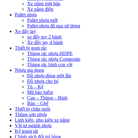
Xe nâng mặt bàn
Xe nâng điện
Pallet nhựa
Pallet nhựa mới
Pallet nhựa đã qua sử dụng
Xe đẩy tay
xe đẩy tay 2 bánh
Xe đẩy tay 4 bánh
Thiết bị gom rác
Thùng rác nhựa HDPE
Thùng rác nhựa Composite
Thùng rác hình con vật
Nhựa gia dụng
Đồ nhựa dùng một lần
Đồ nhựa cho bé
Tủ – Kệ
Mũ bảo hiểm
Can – Thùng – Bình
Bàn – Ghế
Thiết bị chăn nuôi
Thùng sơn nhựa
Linh kiện, phụ kiện xe nâng
Vật tư ngành nhựa
Kệ trung tải
Chính sách đổi trả hàng