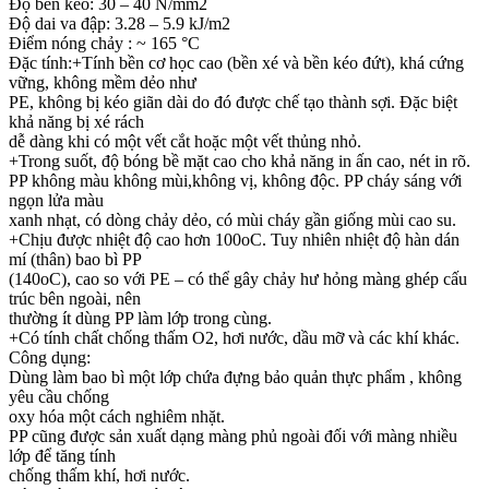
Độ bền kéo: 30 – 40 N/mm2
Độ dai va đập: 3.28 – 5.9 kJ/m2
Điểm nóng chảy : ~ 165 °C
Đặc tính:+Tính bền cơ học cao (bền xé và bền kéo đứt), khá cứng
vững, không mềm dẻo như
PE, không bị kéo giãn dài do đó được chế tạo thành sợi. Đặc biệt
khả năng bị xé rách
dễ dàng khi có một vết cắt hoặc một vết thủng nhỏ.
+Trong suốt, độ bóng bề mặt cao cho khả năng in ấn cao, nét in rõ.
PP không màu không mùi,không vị, không độc. PP cháy sáng với
ngọn lửa màu
xanh nhạt, có dòng chảy dẻo, có mùi cháy gần giống mùi cao su.
+Chịu được nhiệt độ cao hơn 100oC. Tuy nhiên nhiệt độ hàn dán
mí (thân) bao bì PP
(140oC), cao so với PE – có thể gây chảy hư hỏng màng ghép cấu
trúc bên ngoài, nên
thường ít dùng PP làm lớp trong cùng.
+Có tính chất chống thấm O2, hơi nước, dầu mỡ và các khí khác.
Công dụng:
Dùng làm bao bì một lớp chứa đựng bảo quản thực phẩm , không
yêu cầu chống
oxy hóa một cách nghiêm nhặt.
PP cũng được sản xuất dạng màng phủ ngoài đối với màng nhiều
lớp để tăng tính
chống thấm khí, hơi nước.