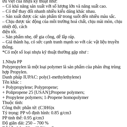
ưu việt của nhựa kỹ thuật như:
– Có khả năng sản xuất với số lượng lớn và năng suất cao.
– Có thể thay đổi nhanh nhiều kiểu dáng khác nhau.
– Sản xuất được các sản phẩm từ trong suốt đến nhiều màu sắc.
– Chịu được tác động của môi trường hoá chất, chịu mài mòn, chịu
nhiệt độ, cách
điện tốt.
– Sản phẩm nhẹ, dễ gia công, dễ lắp ráp.
– Giá thành hạ, có sức cạnh tranh mạnh so với các vật liệu truyền
thống.
*Có một số loại nhựa kỹ thuật thường gặp như :
1.Nhựa PP
Polypropylen là một loại polymer là sản phẩm của phản ứng trùng
hợp Propylen.
Danh pháp IUPAC: poly(1-methylethylene)
Tên khác :
+ Polypropylene; Polypropene;
+ Polipropene 25 [USAN];Propene polymers;
+ Propylene polymers; 1-Propene homopolymer
Thuộc tính:
Công thức phân tử: (C3H6)x
Tỷ trọng: PP vô định hình: 0.85 g/cm3
PP tinh thể: 0.95 g/cm3
Độ giãn dài: 250 – 700 %