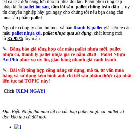
tất cả các đơn hàng lớn nhỏ từ phía đối tác. Phân phối cung cấp
nhập khẩu
pallet
lót sàn
,
tấm lót sàn
,
pallet chống tràn dầu
… uy
tín chuyên nghiệp hãy gọi ngay cho chúng tôi nếu bạn đang cần
mua sản phẩm
pallet
Ngoài ra công ty còn thu mua và bán
thanh lý pallet
giá siêu rẻ các
mẫu
p
allet nhựa cũ
,
pallet nhựa qua sử dụng
, chất lượng mới
từ
85-95%
tùy mẫu
✎..
Bảng báo giá tổng hợp các mẫu pallet nhựa mới, pallet
nhựa cũ, thanh lý pallet nhựa giá rẻ năm 2020 – Pallet Nhựa
An Phú
phục vụ uy tín, giao hàng nhanh giá cạnh tranh
✎..
Bài viết tổng hợp công năng sử dụng, mô tả, tư vấn mua
hàng và sử dụng kèm hình ảnh chi tiết sản phẩm được cập nhật
liên tục tại TOPIC này!
Click
[XEM NGAY]
——————————
Đặc Biệt: Nhận thu mua tất cả các loại pallet nhựa cũ, pallet vỡ
dọn kho thu cũ đổi mới