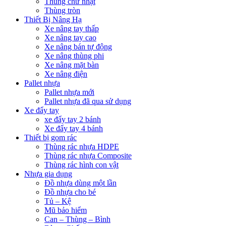
Thùng chữ nhật
Thùng tròn
Thiết Bị Nâng Hạ
Xe nâng tay thấp
Xe nâng tay cao
Xe nâng bán tự động
Xe nâng thùng phi
Xe nâng mặt bàn
Xe nâng điện
Pallet nhựa
Pallet nhựa mới
Pallet nhựa đã qua sử dụng
Xe đẩy tay
xe đẩy tay 2 bánh
Xe đẩy tay 4 bánh
Thiết bị gom rác
Thùng rác nhựa HDPE
Thùng rác nhựa Composite
Thùng rác hình con vật
Nhựa gia dụng
Đồ nhựa dùng một lần
Đồ nhựa cho bé
Tủ – Kệ
Mũ bảo hiểm
Can – Thùng – Bình