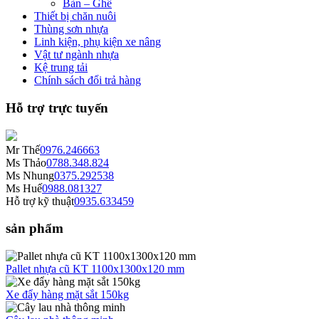
Bàn – Ghế
Thiết bị chăn nuôi
Thùng sơn nhựa
Linh kiện, phụ kiện xe nâng
Vật tư ngành nhựa
Kệ trung tải
Chính sách đổi trả hàng
Hỗ trợ trực tuyến
Mr Thế
0976.246663
Ms Thảo
0788.348.824
Ms Nhung
0375.292538
Ms Huế
0988.081327
Hỗ trợ kỹ thuật
0935.633459
sản phẩm
Pallet nhựa cũ KT 1100x1300x120 mm
Xe đẩy hàng mặt sắt 150kg