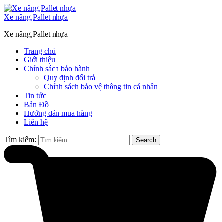
Xe nâng,Pallet nhựa
Xe nâng,Pallet nhựa
Trang chủ
Giới thiệu
Chính sách bảo hành
Quy định đổi trả
Chính sách bảo vệ thông tin cá nhân
Tin tức
Bản Đồ
Hướng dẫn mua hàng
Liên hệ
Tìm kiếm:
Search