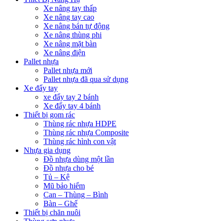
Xe nâng tay thấp
Xe nâng tay cao
Xe nâng bán tự động
Xe nâng thùng phi
Xe nâng mặt bàn
Xe nâng điện
Pallet nhựa
Pallet nhựa mới
Pallet nhựa đã qua sử dụng
Xe đẩy tay
xe đẩy tay 2 bánh
Xe đẩy tay 4 bánh
Thiết bị gom rác
Thùng rác nhựa HDPE
Thùng rác nhựa Composite
Thùng rác hình con vật
Nhựa gia dụng
Đồ nhựa dùng một lần
Đồ nhựa cho bé
Tủ – Kệ
Mũ bảo hiểm
Can – Thùng – Bình
Bàn – Ghế
Thiết bị chăn nuôi