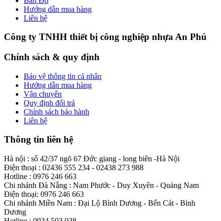
Bản Đồ
Hướng dẫn mua hàng
Liên hệ
Công ty TNHH thiết bị công nghiệp nhựa An Phú
Chính sách & quy định
Bảo vệ thông tin cá nhân
Hướng dẫn mua hàng
Vận chuyển
Quy định đổi trả
Chính sách bảo hành
Liên hệ
Thông tin liên hệ
Hà nội : số 42/37 ngõ 67 Đức giang - long biên -Hà Nội
Điện thoại : 02436 555 234 - 02438 273 988
Hotline : 0976 246 663
Chi nhánh Đà Nẵng : Nam Phước - Duy Xuyên - Quảng Nam
Điện thoại: 0976 246 663
Chi nhánh Miền Nam : Đại Lộ Bình Dương - Bến Cát - Bình
Dương
Hotline : 0934 503 038