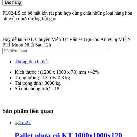
Đặt hàng
PL02-LS có bề mặt kín rất phù hợp dùng chất những loại hàng hóa
nhuyễn như: đường bột gạo.
Hãy để lại SĐT, Chuyên Viên Tư Vấn sẽ Gọi cho Anh/Chị MIỄN
PHÍ Muộn Nhất Sau 12h
Thông tin chi tiết
Kích thước : (1200 x 1000 x 78) mm +/-2%
Trọng lượng : 12.5 +/-0.3 kg
Tải trọng tĩnh : 3000 kg
Số nút chống trượt : 18
Sản phẩm liên quan
Pallet nhựa cũ KT 1000x1000x120