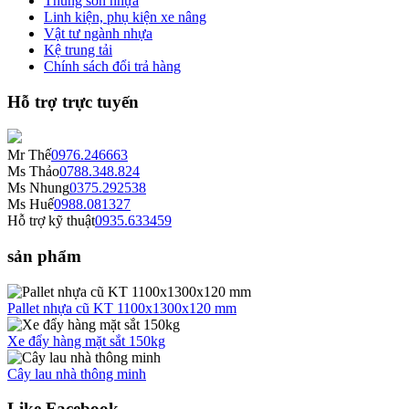
Thùng sơn nhựa
Linh kiện, phụ kiện xe nâng
Vật tư ngành nhựa
Kệ trung tải
Chính sách đổi trả hàng
Hỗ trợ trực tuyến
Mr Thế
0976.246663
Ms Thảo
0788.348.824
Ms Nhung
0375.292538
Ms Huế
0988.081327
Hỗ trợ kỹ thuật
0935.633459
sản phẩm
Pallet nhựa cũ KT 1100x1300x120 mm
Xe đẩy hàng mặt sắt 150kg
Cây lau nhà thông minh
Like Facebook