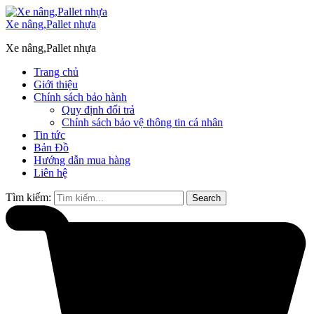
Xe nâng,Pallet nhựa
Xe nâng,Pallet nhựa
Trang chủ
Giới thiệu
Chính sách bảo hành
Quy định đổi trả
Chính sách bảo vệ thông tin cá nhân
Tin tức
Bản Đồ
Hướng dẫn mua hàng
Liên hệ
Tìm kiếm:
Search