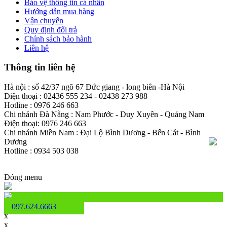
Bảo vệ thông tin cá nhân
Hướng dẫn mua hàng
Vận chuyển
Quy định đổi trả
Chính sách bảo hành
Liên hệ
Thông tin liên hệ
Hà nội : số 42/37 ngõ 67 Đức giang - long biên -Hà Nội
Điện thoại : 02436 555 234 - 02438 273 988
Hotline : 0976 246 663
Chi nhánh Đà Nẵng : Nam Phước - Duy Xuyên - Quảng Nam
Điện thoại: 0976 246 663
Chi nhánh Miền Nam : Đại Lộ Bình Dương - Bến Cát - Bình
Dương
Hotline : 0934 503 038
Đóng menu
097.624.6663
x
x