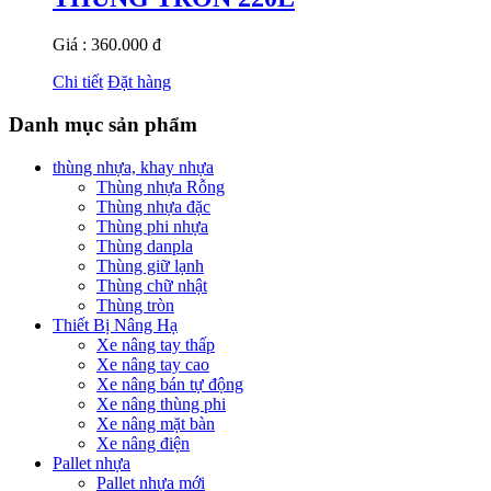
Giá : 360.000 đ
Chi tiết
Đặt hàng
Danh mục sản phẩm
thùng nhựa, khay nhựa
Thùng nhựa Rỗng
Thùng nhựa đặc
Thùng phi nhựa
Thùng danpla
Thùng giữ lạnh
Thùng chữ nhật
Thùng tròn
Thiết Bị Nâng Hạ
Xe nâng tay thấp
Xe nâng tay cao
Xe nâng bán tự động
Xe nâng thùng phi
Xe nâng mặt bàn
Xe nâng điện
Pallet nhựa
Pallet nhựa mới