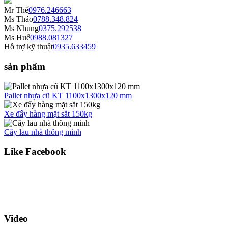
Mr Thế
0976.246663
Ms Thảo
0788.348.824
Ms Nhung
0375.292538
Ms Huế
0988.081327
Hỗ trợ kỹ thuật
0935.633459
sản phẩm
Pallet nhựa cũ KT 1100x1300x120 mm
Xe đẩy hàng mặt sắt 150kg
Cây lau nhà thông minh
Like Facebook
Video