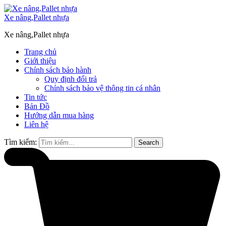
Xe nâng,Pallet nhựa
Xe nâng,Pallet nhựa
Trang chủ
Giới thiệu
Chính sách bảo hành
Quy định đổi trả
Chính sách bảo vệ thông tin cá nhân
Tin tức
Bản Đồ
Hướng dẫn mua hàng
Liên hệ
Tìm kiếm:
Search