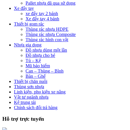
Pallet nhựa đã qua sử dụng
Xe đẩy tay
xe đẩy tay 2 bánh
Xe đẩy tay 4 bánh
Thiết bị gom rác
Thùng rác nhựa HDPE
Thùng rác nhựa Composite
Thùng rác hình con vật
Nhựa gia dụng
Đồ nhựa dùng một lần
Đồ nhựa cho bé
Tủ – Kệ
Mũ bảo hiểm
Can – Thùng – Bình
Bàn – Ghế
Thiết bị chăn nuôi
Thùng sơn nhựa
Linh kiện, phụ kiện xe nâng
Vật tư ngành nhựa
Kệ trung tải
Chính sách đổi trả hàng
Hỗ trợ trực tuyến