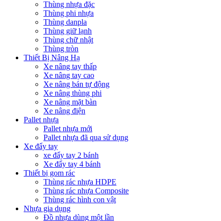
Thùng nhựa đặc
Thùng phi nhựa
Thùng danpla
Thùng giữ lạnh
Thùng chữ nhật
Thùng tròn
Thiết Bị Nâng Hạ
Xe nâng tay thấp
Xe nâng tay cao
Xe nâng bán tự động
Xe nâng thùng phi
Xe nâng mặt bàn
Xe nâng điện
Pallet nhựa
Pallet nhựa mới
Pallet nhựa đã qua sử dụng
Xe đẩy tay
xe đẩy tay 2 bánh
Xe đẩy tay 4 bánh
Thiết bị gom rác
Thùng rác nhựa HDPE
Thùng rác nhựa Composite
Thùng rác hình con vật
Nhựa gia dụng
Đồ nhựa dùng một lần