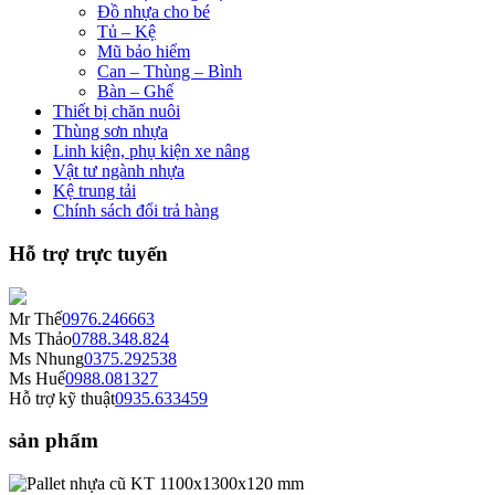
Đồ nhựa cho bé
Tủ – Kệ
Mũ bảo hiểm
Can – Thùng – Bình
Bàn – Ghế
Thiết bị chăn nuôi
Thùng sơn nhựa
Linh kiện, phụ kiện xe nâng
Vật tư ngành nhựa
Kệ trung tải
Chính sách đổi trả hàng
Hỗ trợ trực tuyến
Mr Thế
0976.246663
Ms Thảo
0788.348.824
Ms Nhung
0375.292538
Ms Huế
0988.081327
Hỗ trợ kỹ thuật
0935.633459
sản phẩm