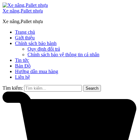
Xe nâng,Pallet nhựa
Xe nâng,Pallet nhựa
Trang chủ
Giới thiệu
Chính sách bảo hành
Quy định đổi trả
Chính sách bảo vệ thông tin cá nhân
Tin tức
Bản Đồ
Hướng dẫn mua hàng
Liên hệ
Tìm kiếm:
Search