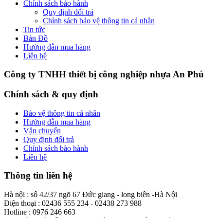
Chính sách bảo hành
Quy định đổi trả
Chính sách bảo vệ thông tin cá nhân
Tin tức
Bản Đồ
Hướng dẫn mua hàng
Liên hệ
Công ty TNHH thiết bị công nghiệp nhựa An Phú
Chính sách & quy định
Bảo vệ thông tin cá nhân
Hướng dẫn mua hàng
Vận chuyển
Quy định đổi trả
Chính sách bảo hành
Liên hệ
Thông tin liên hệ
Hà nội : số 42/37 ngõ 67 Đức giang - long biên -Hà Nội
Điện thoại : 02436 555 234 - 02438 273 988
Hotline : 0976 246 663