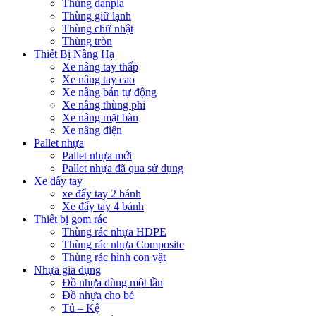
Thùng danpla
Thùng giữ lạnh
Thùng chữ nhật
Thùng tròn
Thiết Bị Nâng Hạ
Xe nâng tay thấp
Xe nâng tay cao
Xe nâng bán tự động
Xe nâng thùng phi
Xe nâng mặt bàn
Xe nâng điện
Pallet nhựa
Pallet nhựa mới
Pallet nhựa đã qua sử dụng
Xe đẩy tay
xe đẩy tay 2 bánh
Xe đẩy tay 4 bánh
Thiết bị gom rác
Thùng rác nhựa HDPE
Thùng rác nhựa Composite
Thùng rác hình con vật
Nhựa gia dụng
Đồ nhựa dùng một lần
Đồ nhựa cho bé
Tủ – Kệ