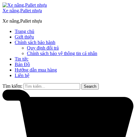
Xe nâng,Pallet nhựa
Xe nâng,Pallet nhựa
Trang chủ
Giới thiệu
Chính sách bảo hành
Quy định đổi trả
Chính sách bảo vệ thông tin cá nhân
Tin tức
Bản Đồ
Hướng dẫn mua hàng
Liên hệ
Tìm kiếm:
Search