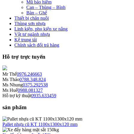
Mũ bảo hiểm
Can – Thùng – Bình
Bàn – Ghế
Thiết bị chăn nuôi
Thùng sơn nhựa
Linh kiện, phụ kiện xe nâng
Vật tư ngành nhựa
Kệ trung tải
Chính sách đổi trả hàng
Hỗ trợ trực tuyến
Mr Thế
0976.246663
Ms Thảo
0788.348.824
Ms Nhung
0375.292538
Ms Huế
0988.081327
Hỗ trợ kỹ thuật
0935.633459
sản phẩm
Pallet nhựa cũ KT 1100x1300x120 mm