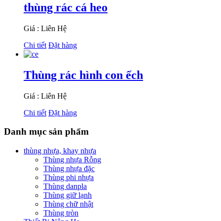
thùng rác cá heo
Giá : Liên Hệ
Chi tiết
Đặt hàng
Thùng rác hình con ếch
Giá : Liên Hệ
Chi tiết
Đặt hàng
Danh mục sản phẩm
thùng nhựa, khay nhựa
Thùng nhựa Rỗng
Thùng nhựa đặc
Thùng phi nhựa
Thùng danpla
Thùng giữ lạnh
Thùng chữ nhật
Thùng tròn