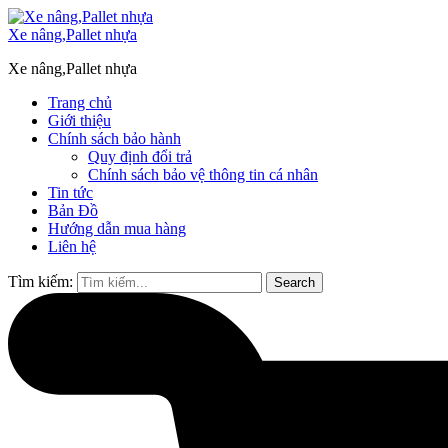
Xe nâng,Pallet nhựa
Xe nâng,Pallet nhựa
Trang chủ
Giới thiệu
Chính sách bảo hành
Quy định đổi trả
Chính sách bảo vệ thông tin cá nhân
Tin tức
Bản Đồ
Hướng dẫn mua hàng
Liên hệ
Tìm kiếm:
Search