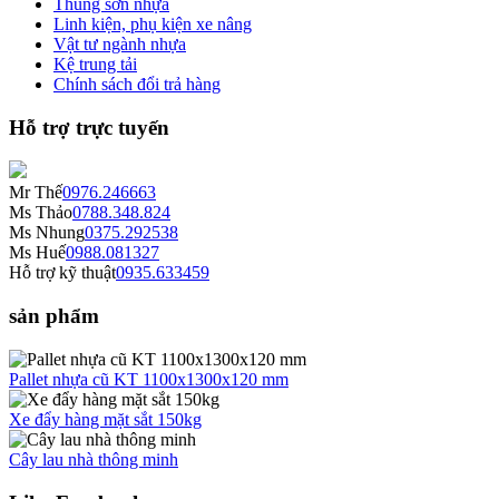
Thùng sơn nhựa
Linh kiện, phụ kiện xe nâng
Vật tư ngành nhựa
Kệ trung tải
Chính sách đổi trả hàng
Hỗ trợ trực tuyến
Mr Thế
0976.246663
Ms Thảo
0788.348.824
Ms Nhung
0375.292538
Ms Huế
0988.081327
Hỗ trợ kỹ thuật
0935.633459
sản phẩm
Pallet nhựa cũ KT 1100x1300x120 mm
Xe đẩy hàng mặt sắt 150kg
Cây lau nhà thông minh