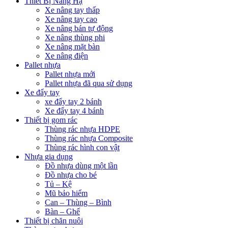
Thiết Bị Nâng Hạ
Xe nâng tay thấp
Xe nâng tay cao
Xe nâng bán tự động
Xe nâng thùng phi
Xe nâng mặt bàn
Xe nâng điện
Pallet nhựa
Pallet nhựa mới
Pallet nhựa đã qua sử dụng
Xe đẩy tay
xe đẩy tay 2 bánh
Xe đẩy tay 4 bánh
Thiết bị gom rác
Thùng rác nhựa HDPE
Thùng rác nhựa Composite
Thùng rác hình con vật
Nhựa gia dụng
Đồ nhựa dùng một lần
Đồ nhựa cho bé
Tủ – Kệ
Mũ bảo hiểm
Can – Thùng – Bình
Bàn – Ghế
Thiết bị chăn nuôi