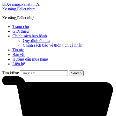
Xe nâng,Pallet nhựa
Xe nâng,Pallet nhựa
Trang chủ
Giới thiệu
Chính sách bảo hành
Quy định đổi trả
Chính sách bảo vệ thông tin cá nhân
Tin tức
Bản Đồ
Hướng dẫn mua hàng
Liên hệ
Tìm kiếm:
Search