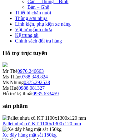
Can – Thùng – Bình
Bàn – Ghế
Thiết bị chăn nuôi
Thùng sơn nhựa
Linh kiện, phụ kiện xe nâng
Vật tư ngành nhựa
Kệ trung tải
Chính sách đổi trả hàng
Hỗ trợ trực tuyến
Mr Thế
0976.246663
Ms Thảo
0788.348.824
Ms Nhung
0375.292538
Ms Huế
0988.081327
Hỗ trợ kỹ thuật
0935.633459
sản phẩm
Pallet nhựa cũ KT 1100x1300x120 mm
Xe đẩy hàng mặt sắt 150kg