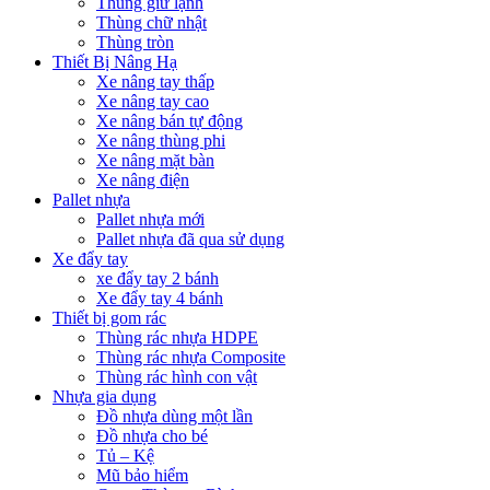
Thùng giữ lạnh
Thùng chữ nhật
Thùng tròn
Thiết Bị Nâng Hạ
Xe nâng tay thấp
Xe nâng tay cao
Xe nâng bán tự động
Xe nâng thùng phi
Xe nâng mặt bàn
Xe nâng điện
Pallet nhựa
Pallet nhựa mới
Pallet nhựa đã qua sử dụng
Xe đẩy tay
xe đẩy tay 2 bánh
Xe đẩy tay 4 bánh
Thiết bị gom rác
Thùng rác nhựa HDPE
Thùng rác nhựa Composite
Thùng rác hình con vật
Nhựa gia dụng
Đồ nhựa dùng một lần
Đồ nhựa cho bé
Tủ – Kệ
Mũ bảo hiểm