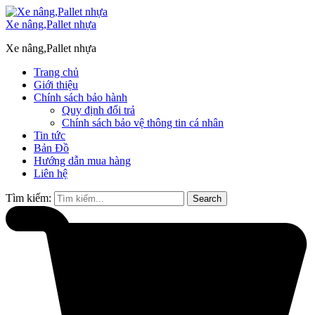
Xe nâng,Pallet nhựa
Xe nâng,Pallet nhựa
Trang chủ
Giới thiệu
Chính sách bảo hành
Quy định đổi trả
Chính sách bảo vệ thông tin cá nhân
Tin tức
Bản Đồ
Hướng dẫn mua hàng
Liên hệ
Tìm kiếm:
Search