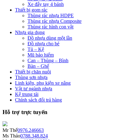
Xe đẩy tay 4 bánh
Thiết bị gom rác
Thùng rác nhựa HDPE
Thùng rác nhựa Composite
Thùng rác hình con vật
Nhựa gia dụng
Đồ nhựa dùng một lần
Đồ nhựa cho bé
Tủ – Kệ
Mũ bảo hiểm
Can – Thùng – Bình
Bàn – Ghế
Thiết bị chăn nuôi
Thùng sơn nhựa
Linh kiện, phụ kiện xe nâng
Vật tư ngành nhựa
Kệ trung tải
Chính sách đổi trả hàng
Hỗ trợ trực tuyến
Mr Thế
0976.246663
Ms Thảo
0788.348.824