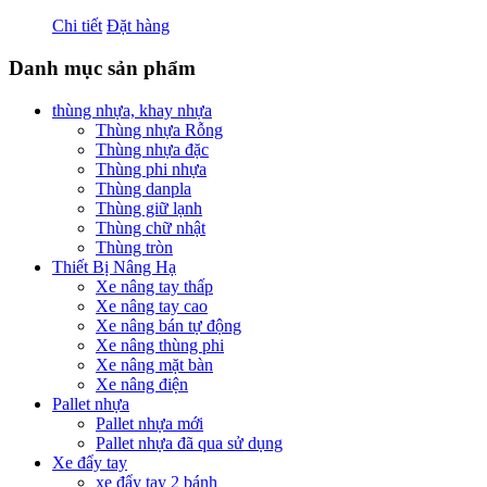
Chi tiết
Đặt hàng
Danh mục sản phẩm
thùng nhựa, khay nhựa
Thùng nhựa Rỗng
Thùng nhựa đặc
Thùng phi nhựa
Thùng danpla
Thùng giữ lạnh
Thùng chữ nhật
Thùng tròn
Thiết Bị Nâng Hạ
Xe nâng tay thấp
Xe nâng tay cao
Xe nâng bán tự động
Xe nâng thùng phi
Xe nâng mặt bàn
Xe nâng điện
Pallet nhựa
Pallet nhựa mới
Pallet nhựa đã qua sử dụng
Xe đẩy tay
xe đẩy tay 2 bánh