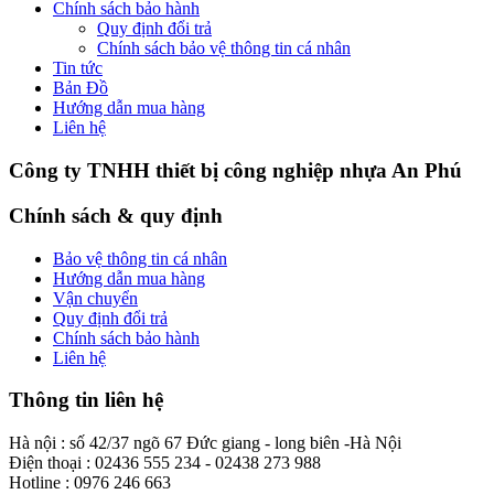
Chính sách bảo hành
Quy định đổi trả
Chính sách bảo vệ thông tin cá nhân
Tin tức
Bản Đồ
Hướng dẫn mua hàng
Liên hệ
Công ty TNHH thiết bị công nghiệp nhựa An Phú
Chính sách & quy định
Bảo vệ thông tin cá nhân
Hướng dẫn mua hàng
Vận chuyển
Quy định đổi trả
Chính sách bảo hành
Liên hệ
Thông tin liên hệ
Hà nội : số 42/37 ngõ 67 Đức giang - long biên -Hà Nội
Điện thoại : 02436 555 234 - 02438 273 988
Hotline : 0976 246 663