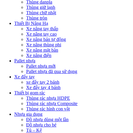
Thùng danpla
Thùng giữ lạnh
Thùng chữ nhật
Thùng tròn
Thiết Bị Nâng Hạ
Xe nâng tay thấp
Xe nâng tay cao
Xe nâng bán tự động
Xe nâng thùng phi
Xe nâng mặt bàn
Xe nâng điện
Pallet nhựa
Pallet nhựa mới
Pallet nhựa đã qua sử dụng
Xe đẩy tay
xe đẩy tay 2 bánh
Xe đẩy tay 4 bánh
Thiết bị gom rác
Thùng rác nhựa HDPE
Thùng rác nhựa Composite
Thùng rác hình con vật
Nhựa gia dụng
Đồ nhựa dùng một lần
Đồ nhựa cho bé
Tủ – Kệ