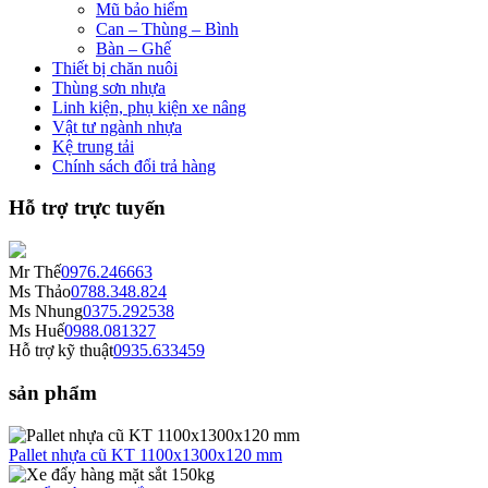
Mũ bảo hiểm
Can – Thùng – Bình
Bàn – Ghế
Thiết bị chăn nuôi
Thùng sơn nhựa
Linh kiện, phụ kiện xe nâng
Vật tư ngành nhựa
Kệ trung tải
Chính sách đổi trả hàng
Hỗ trợ trực tuyến
Mr Thế
0976.246663
Ms Thảo
0788.348.824
Ms Nhung
0375.292538
Ms Huế
0988.081327
Hỗ trợ kỹ thuật
0935.633459
sản phẩm
Pallet nhựa cũ KT 1100x1300x120 mm