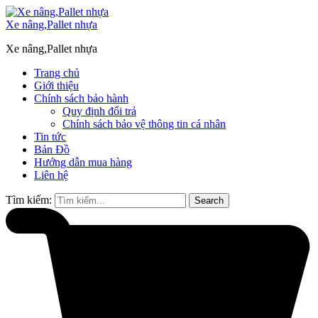
Xe nâng,Pallet nhựa
Xe nâng,Pallet nhựa
Trang chủ
Giới thiệu
Chính sách bảo hành
Quy định đổi trả
Chính sách bảo vệ thông tin cá nhân
Tin tức
Bản Đồ
Hướng dẫn mua hàng
Liên hệ
Tìm kiếm:
Search