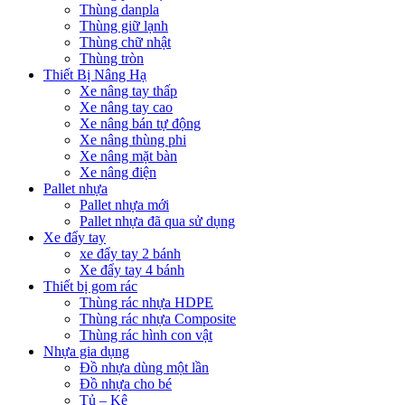
Thùng danpla
Thùng giữ lạnh
Thùng chữ nhật
Thùng tròn
Thiết Bị Nâng Hạ
Xe nâng tay thấp
Xe nâng tay cao
Xe nâng bán tự động
Xe nâng thùng phi
Xe nâng mặt bàn
Xe nâng điện
Pallet nhựa
Pallet nhựa mới
Pallet nhựa đã qua sử dụng
Xe đẩy tay
xe đẩy tay 2 bánh
Xe đẩy tay 4 bánh
Thiết bị gom rác
Thùng rác nhựa HDPE
Thùng rác nhựa Composite
Thùng rác hình con vật
Nhựa gia dụng
Đồ nhựa dùng một lần
Đồ nhựa cho bé
Tủ – Kệ