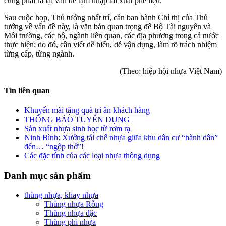
cũng phải rà lại vấn đề tạm nhập tái xuất phế liệu.
Sau cuộc họp, Thủ tướng nhất trí, cần ban hành Chỉ thị của Thủ
tướng về vấn đề này, là văn bản quan trọng để Bộ Tài nguyên và
Môi trường, các bộ, ngành liên quan, các địa phương trong cả nước
thực hiện; do đó, cần viết dễ hiểu, dễ vận dụng, làm rõ trách nhiệm
từng cấp, từng ngành.
(Theo: hiệp hội nhựa Việt Nam)
Tin liên quan
Khuyến mãi tặng quà tri ân khách hàng
THÔNG BÁO TUYỂN DỤNG
Sản xuất nhựa sinh học từ rơm rạ
Ninh Bình: Xưởng tái chế nhựa giữa khu dân cư “hành dân”
đến… “ngộp thở”!
Các đặc tính của các loại nhựa thông dụng
Danh mục sản phẩm
thùng nhựa, khay nhựa
Thùng nhựa Rỗng
Thùng nhựa đặc
Thùng phi nhựa