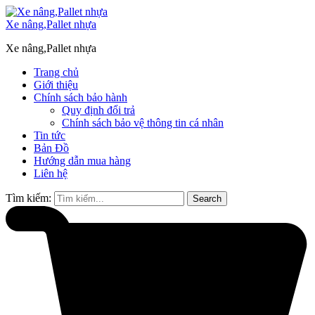
Xe nâng,Pallet nhựa
Xe nâng,Pallet nhựa
Trang chủ
Giới thiệu
Chính sách bảo hành
Quy định đổi trả
Chính sách bảo vệ thông tin cá nhân
Tin tức
Bản Đồ
Hướng dẫn mua hàng
Liên hệ
Tìm kiếm:
Search