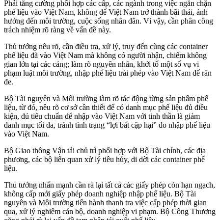
Phải tăng cường phối hợp các cấp, các ngành trong việc ngăn chặn
phế liệu vào Việt Nam, không để Việt Nam trở thành bãi thải, ảnh
hưởng đến môi trường, cuộc sống nhân dân. Vì vậy, cần phân công
trách nhiệm rõ ràng về vấn đề này.
Thủ tướng nêu rõ, cần điều tra, xử lý, truy đến cùng các container
phế liệu đã vào Việt Nam mà không có người nhận, chiếm không
gian lớn tại các cảng; làm rõ nguyên nhân, khởi tố một số vụ vi
phạm luật môi trường, nhập phế liệu trái phép vào Việt Nam để răn
đe.
Bộ Tài nguyên và Môi trường làm rõ tác động từng sản phẩm phế
liệu, từ đó, nêu rõ cơ sở cần thiết để có danh mục phế liệu đủ điều
kiện, đủ tiêu chuẩn để nhập vào Việt Nam với tinh thần là giảm
danh mục tối đa, tránh tình trạng “lợi bất cập hại” do nhập phế liệu
vào Việt Nam.
Bộ Giao thông Vận tải chủ trì phối hợp với Bộ Tài chính, các địa
phương, các bộ liên quan xử lý tiêu hủy, di dời các container phế
liệu.
Thủ tướng nhấn mạnh cần rà lại tất cả các giấy phép còn hạn ngạch,
không cấp mới giấy phép doanh nghiệp nhập phế liệu. Bộ Tài
nguyên và Môi trường tiến hành thanh tra việc cấp phép thời gian
qua, xử lý nghiêm cán bộ, doanh nghiệp vi phạm. Bộ Công Thương