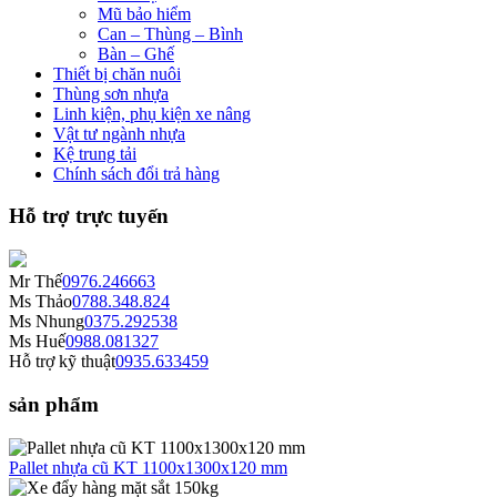
Mũ bảo hiểm
Can – Thùng – Bình
Bàn – Ghế
Thiết bị chăn nuôi
Thùng sơn nhựa
Linh kiện, phụ kiện xe nâng
Vật tư ngành nhựa
Kệ trung tải
Chính sách đổi trả hàng
Hỗ trợ trực tuyến
Mr Thế
0976.246663
Ms Thảo
0788.348.824
Ms Nhung
0375.292538
Ms Huế
0988.081327
Hỗ trợ kỹ thuật
0935.633459
sản phẩm
Pallet nhựa cũ KT 1100x1300x120 mm