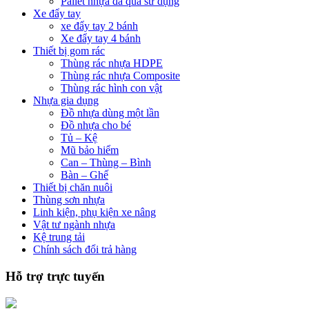
Pallet nhựa đã qua sử dụng
Xe đẩy tay
xe đẩy tay 2 bánh
Xe đẩy tay 4 bánh
Thiết bị gom rác
Thùng rác nhựa HDPE
Thùng rác nhựa Composite
Thùng rác hình con vật
Nhựa gia dụng
Đồ nhựa dùng một lần
Đồ nhựa cho bé
Tủ – Kệ
Mũ bảo hiểm
Can – Thùng – Bình
Bàn – Ghế
Thiết bị chăn nuôi
Thùng sơn nhựa
Linh kiện, phụ kiện xe nâng
Vật tư ngành nhựa
Kệ trung tải
Chính sách đổi trả hàng
Hỗ trợ trực tuyến