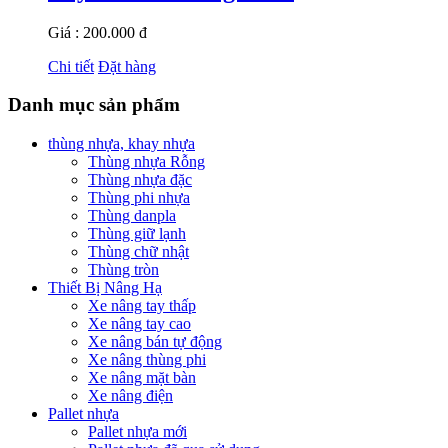
Giá : 200.000 đ
Chi tiết
Đặt hàng
Danh mục sản phẩm
thùng nhựa, khay nhựa
Thùng nhựa Rỗng
Thùng nhựa đặc
Thùng phi nhựa
Thùng danpla
Thùng giữ lạnh
Thùng chữ nhật
Thùng tròn
Thiết Bị Nâng Hạ
Xe nâng tay thấp
Xe nâng tay cao
Xe nâng bán tự động
Xe nâng thùng phi
Xe nâng mặt bàn
Xe nâng điện
Pallet nhựa
Pallet nhựa mới