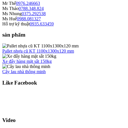
Mr Thế
0976.246663
Ms Thảo
0788.348.824
Ms Nhung
0375.292538
Ms Huế
0988.081327
Hỗ trợ kỹ thuật
0935.633459
sản phẩm
Pallet nhựa cũ KT 1100x1300x120 mm
Xe đẩy hàng mặt sắt 150kg
Cây lau nhà thông minh
Like Facebook
Video