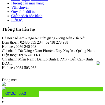
Hướng dẫn mua hàng
Vận chuyển
Quy định đổi trả
Chính sách bảo hành
Liên hệ
Thông tin liên hệ
Hà nội : số 42/37 ngõ 67 Đức giang - long biên -Hà Nội
Điện thoại : 02436 555 234 - 02438 273 988
Hotline : 0976 246 663
Chi nhánh Đà Nẵng : Nam Phước - Duy Xuyên - Quảng Nam
Điện thoại: 0976 246 663
Chi nhánh Miền Nam : Đại Lộ Bình Dương - Bến Cát - Bình
Dương
Hotline : 0934 503 038
Đóng menu
097.624.6663
x
x