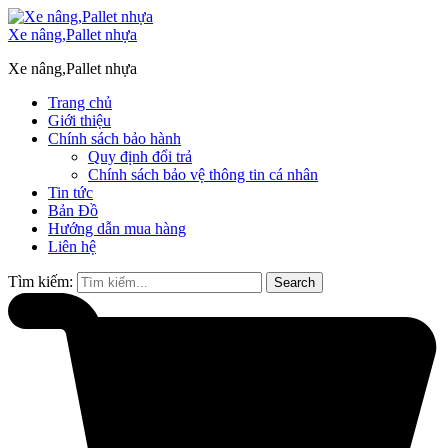
Xe nâng,Pallet nhựa
Xe nâng,Pallet nhựa
Trang chủ
Giới thiệu
Chính sách bảo hành
Quy định đổi trả
Chính sách bảo vệ thông tin cá nhân
Tin tức
Bản Đồ
Hướng dẫn mua hàng
Liên hệ
Tìm kiếm:
Search