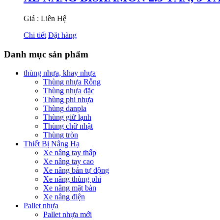
Giá : Liên Hệ
Chi tiết
Đặt hàng
Danh mục sản phẩm
thùng nhựa, khay nhựa
Thùng nhựa Rỗng
Thùng nhựa đặc
Thùng phi nhựa
Thùng danpla
Thùng giữ lạnh
Thùng chữ nhật
Thùng tròn
Thiết Bị Nâng Hạ
Xe nâng tay thấp
Xe nâng tay cao
Xe nâng bán tự động
Xe nâng thùng phi
Xe nâng mặt bàn
Xe nâng điện
Pallet nhựa
Pallet nhựa mới