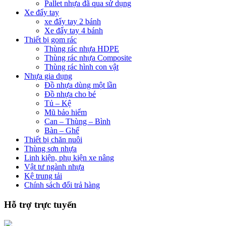
Pallet nhựa đã qua sử dụng
Xe đẩy tay
xe đẩy tay 2 bánh
Xe đẩy tay 4 bánh
Thiết bị gom rác
Thùng rác nhựa HDPE
Thùng rác nhựa Composite
Thùng rác hình con vật
Nhựa gia dụng
Đồ nhựa dùng một lần
Đồ nhựa cho bé
Tủ – Kệ
Mũ bảo hiểm
Can – Thùng – Bình
Bàn – Ghế
Thiết bị chăn nuôi
Thùng sơn nhựa
Linh kiện, phụ kiện xe nâng
Vật tư ngành nhựa
Kệ trung tải
Chính sách đổi trả hàng
Hỗ trợ trực tuyến