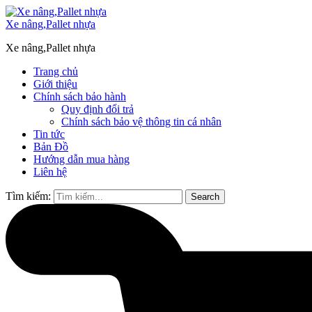
Xe nâng,Pallet nhựa
Xe nâng,Pallet nhựa
Trang chủ
Giới thiệu
Chính sách bảo hành
Quy định đổi trả
Chính sách bảo vệ thông tin cá nhân
Tin tức
Bản Đồ
Hướng dẫn mua hàng
Liên hệ
Tìm kiếm:
Search