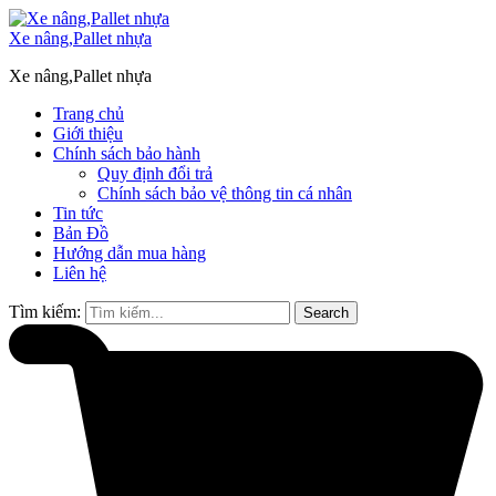
Xe nâng,Pallet nhựa
Xe nâng,Pallet nhựa
Trang chủ
Giới thiệu
Chính sách bảo hành
Quy định đổi trả
Chính sách bảo vệ thông tin cá nhân
Tin tức
Bản Đồ
Hướng dẫn mua hàng
Liên hệ
Tìm kiếm:
Search