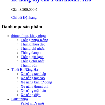
Giá : 8.500.000 đ
Chi tiết
Đặt hàng
Danh mục sản phẩm
thùng nhựa, khay nhựa
Thùng nhựa Rỗng
Thùng nhựa đặc
Thùng phi nhựa
Thùng danpla
Thùng giữ lạnh
Thùng chữ nhật
Thùng tròn
Thiết Bị Nâng Hạ
Xe nâng tay thấp
Xe nâng tay cao
Xe nâng bán tự động
Xe nâng thùng phi
Xe nâng mặt bàn
Xe nâng điện
Pallet nhựa
Pallet nhựa mới