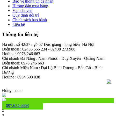
Bảo vệ thông tin cá nhân
Hướng dẫn mua hàng
Vận chuyển
Quy định đổi trả
Chính sách bảo hành
Liên hệ
Thông tin liên hệ
Hà nội : số 42/37 ngõ 67 Đức giang - long biên -Hà Nội
Điện thoại : 02436 555 234 - 02438 273 988
Hotline : 0976 246 663
Chi nhánh Đà Nẵng : Nam Phước - Duy Xuyên - Quảng Nam
Điện thoại: 0976 246 663
Chi nhánh Miền Nam : Đại Lộ Bình Dương - Bến Cát - Bình
Dương
Hotline : 0934 503 038
Đóng menu
097.624.6663
x
x