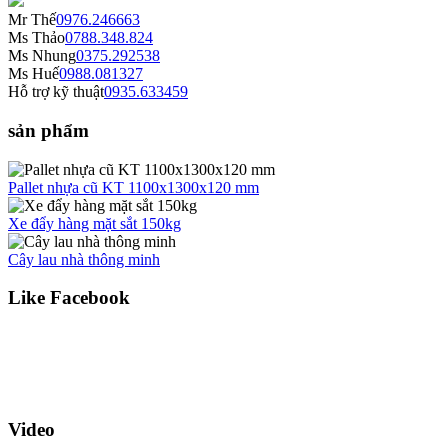
Mr Thế
0976.246663
Ms Thảo
0788.348.824
Ms Nhung
0375.292538
Ms Huế
0988.081327
Hỗ trợ kỹ thuật
0935.633459
sản phẩm
Pallet nhựa cũ KT 1100x1300x120 mm
Xe đẩy hàng mặt sắt 150kg
Cây lau nhà thông minh
Like Facebook
Video