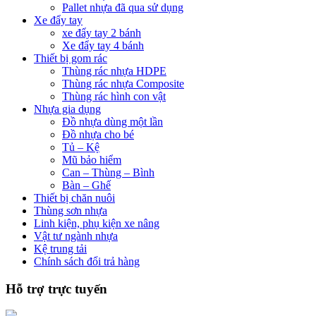
Pallet nhựa đã qua sử dụng
Xe đẩy tay
xe đẩy tay 2 bánh
Xe đẩy tay 4 bánh
Thiết bị gom rác
Thùng rác nhựa HDPE
Thùng rác nhựa Composite
Thùng rác hình con vật
Nhựa gia dụng
Đồ nhựa dùng một lần
Đồ nhựa cho bé
Tủ – Kệ
Mũ bảo hiểm
Can – Thùng – Bình
Bàn – Ghế
Thiết bị chăn nuôi
Thùng sơn nhựa
Linh kiện, phụ kiện xe nâng
Vật tư ngành nhựa
Kệ trung tải
Chính sách đổi trả hàng
Hỗ trợ trực tuyến