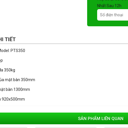
Nhất Sau 12h
I TIẾT
Model: PTS350
óp
 đa 350kg
 của mặt bàn 350mm
 mặt bàn 1300mm
àn 920x500mm
SẢN PHẨM LIÊN QUAN