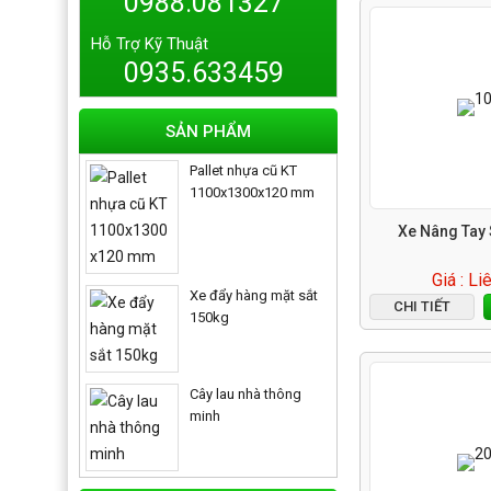
0988.081327
Hỗ Trợ Kỹ Thuật
0935.633459
SẢN PHẨM
Pallet nhựa cũ KT
1100x1300x120 mm
Xe Nâng Tay 
Giá : Li
Xe đẩy hàng mặt sắt
CHI TIẾT
150kg
Cây lau nhà thông
minh