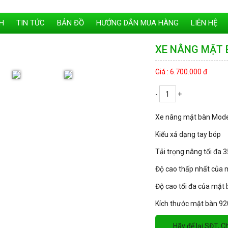
H
TIN TỨC
BẢN ĐỒ
HƯỚNG DẪN MUA HÀNG
LIÊN HỆ
XE NÂNG MẶT 
Giá : 6.700.000 đ
-
+
Xe nâng mặt bàn Mode
Kiểu xả dạng tay bóp
Tải trọng nâng tối đa 
Độ cao thấp nhất của
Độ cao tối đa của mặ
Kích thước mặt bàn 
Hãy để lại SĐT, 