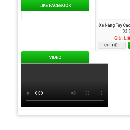
LIKE FACEBOOK
Xe Nâng Tay Cao
D2.
Giá : Li
CHI TIẾT
VIDEO
TRANG CHỦ
GIỚI THIỆU