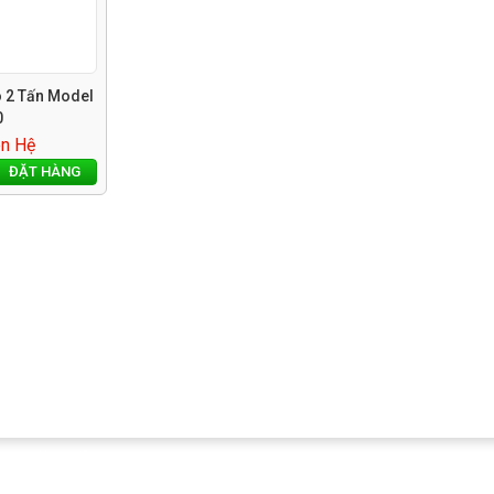
 2 Tấn Model
0
ên Hệ
ĐẶT HÀNG
CHÍNH SÁCH BẢO HÀNH
TIN TỨC
BẢN ĐỒ
HƯỚ