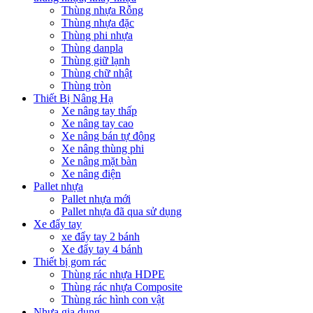
Thùng nhựa Rỗng
Thùng nhựa đặc
Thùng phi nhựa
Thùng danpla
Thùng giữ lạnh
Thùng chữ nhật
Thùng tròn
Thiết Bị Nâng Hạ
Xe nâng tay thấp
Xe nâng tay cao
Xe nâng bán tự động
Xe nâng thùng phi
Xe nâng mặt bàn
Xe nâng điện
Pallet nhựa
Pallet nhựa mới
Pallet nhựa đã qua sử dụng
Xe đẩy tay
xe đẩy tay 2 bánh
Xe đẩy tay 4 bánh
Thiết bị gom rác
Thùng rác nhựa HDPE
Thùng rác nhựa Composite
Thùng rác hình con vật
Nhựa gia dụng