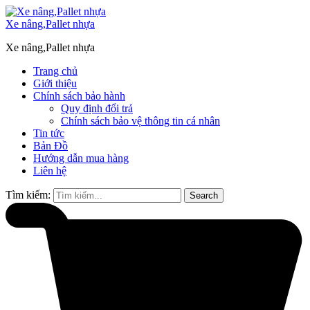
Xe nâng,Pallet nhựa
Xe nâng,Pallet nhựa
Trang chủ
Giới thiệu
Chính sách bảo hành
Quy định đổi trả
Chính sách bảo vệ thông tin cá nhân
Tin tức
Bản Đồ
Hướng dẫn mua hàng
Liên hệ
Tìm kiếm:
Search