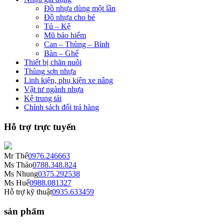
Đồ nhựa dùng một lần
Đồ nhựa cho bé
Tủ – Kệ
Mũ bảo hiểm
Can – Thùng – Bình
Bàn – Ghế
Thiết bị chăn nuôi
Thùng sơn nhựa
Linh kiện, phụ kiện xe nâng
Vật tư ngành nhựa
Kệ trung tải
Chính sách đổi trả hàng
Hỗ trợ trực tuyến
Mr Thế
0976.246663
Ms Thảo
0788.348.824
Ms Nhung
0375.292538
Ms Huế
0988.081327
Hỗ trợ kỹ thuật
0935.633459
sản phẩm