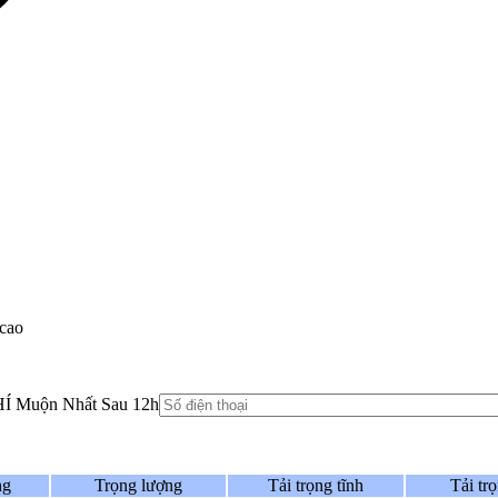
 cao
HÍ Muộn Nhất Sau 12h
ng
Trọng lượng
Tải trọng tĩnh
Tải tr