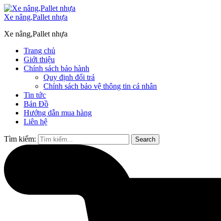
Xe nâng,Pallet nhựa
Xe nâng,Pallet nhựa
Trang chủ
Giới thiệu
Chính sách bảo hành
Quy định đổi trả
Chính sách bảo vệ thông tin cá nhân
Tin tức
Bản Đồ
Hướng dẫn mua hàng
Liên hệ
Tìm kiếm:
Search