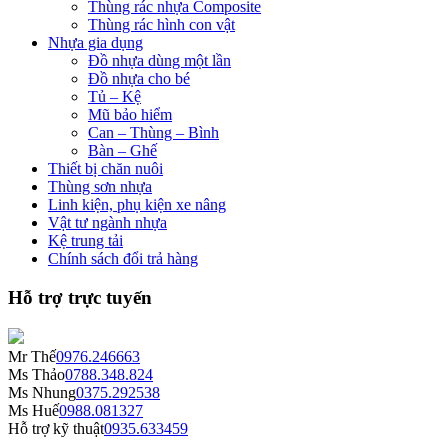
Thùng rác nhựa Composite
Thùng rác hình con vật
Nhựa gia dụng
Đồ nhựa dùng một lần
Đồ nhựa cho bé
Tủ – Kệ
Mũ bảo hiểm
Can – Thùng – Bình
Bàn – Ghế
Thiết bị chăn nuôi
Thùng sơn nhựa
Linh kiện, phụ kiện xe nâng
Vật tư ngành nhựa
Kệ trung tải
Chính sách đổi trả hàng
Hỗ trợ trực tuyến
Mr Thế
0976.246663
Ms Thảo
0788.348.824
Ms Nhung
0375.292538
Ms Huế
0988.081327
Hỗ trợ kỹ thuật
0935.633459