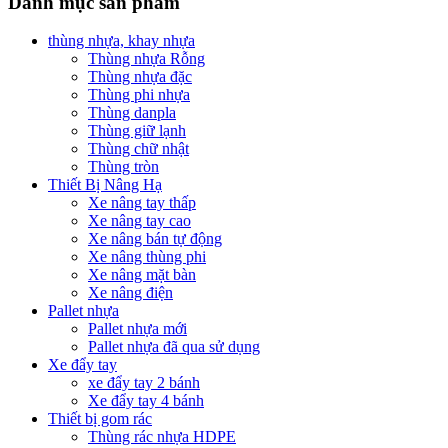
Danh mục sản phẩm
thùng nhựa, khay nhựa
Thùng nhựa Rỗng
Thùng nhựa đặc
Thùng phi nhựa
Thùng danpla
Thùng giữ lạnh
Thùng chữ nhật
Thùng tròn
Thiết Bị Nâng Hạ
Xe nâng tay thấp
Xe nâng tay cao
Xe nâng bán tự động
Xe nâng thùng phi
Xe nâng mặt bàn
Xe nâng điện
Pallet nhựa
Pallet nhựa mới
Pallet nhựa đã qua sử dụng
Xe đẩy tay
xe đẩy tay 2 bánh
Xe đẩy tay 4 bánh
Thiết bị gom rác
Thùng rác nhựa HDPE