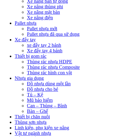
Xe nâng bán tự động
Xe nâng thùng phi
Xe nâng mặt bàn
Xe nâng điện
Pallet nhựa
Pallet nhựa mới
Pallet nhựa đã qua sử dụng
Xe đẩy tay
xe đẩy tay 2 bánh
Xe đẩy tay 4 bánh
Thiết bị gom rác
Thùng rác nhựa HDPE
Thùng rác nhựa Composite
Thùng rác hình con vật
Nhựa gia dụng
Đồ nhựa dùng một lần
Đồ nhựa cho bé
Tủ – Kệ
Mũ bảo hiểm
Can – Thùng – Bình
Bàn – Ghế
Thiết bị chăn nuôi
Thùng sơn nhựa
Linh kiện, phụ kiện xe nâng
Vật tư ngành nhựa