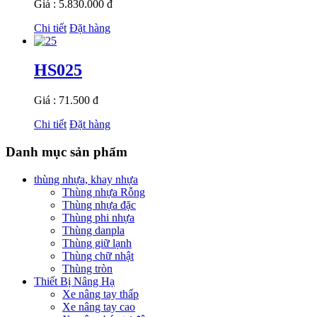
Giá : 5.830.000 đ
Chi tiết
Đặt hàng
HS025
Giá : 71.500 đ
Chi tiết
Đặt hàng
Danh mục sản phẩm
thùng nhựa, khay nhựa
Thùng nhựa Rỗng
Thùng nhựa đặc
Thùng phi nhựa
Thùng danpla
Thùng giữ lạnh
Thùng chữ nhật
Thùng tròn
Thiết Bị Nâng Hạ
Xe nâng tay thấp
Xe nâng tay cao