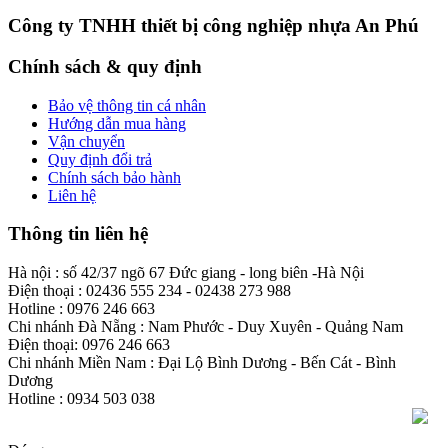
Công ty TNHH thiết bị công nghiệp nhựa An Phú
Chính sách & quy định
Bảo vệ thông tin cá nhân
Hướng dẫn mua hàng
Vận chuyển
Quy định đổi trả
Chính sách bảo hành
Liên hệ
Thông tin liên hệ
Hà nội : số 42/37 ngõ 67 Đức giang - long biên -Hà Nội
Điện thoại : 02436 555 234 - 02438 273 988
Hotline : 0976 246 663
Chi nhánh Đà Nẵng : Nam Phước - Duy Xuyên - Quảng Nam
Điện thoại: 0976 246 663
Chi nhánh Miền Nam : Đại Lộ Bình Dương - Bến Cát - Bình
Dương
Hotline : 0934 503 038