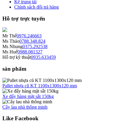
Kệ trung tải
Chính sách đổi trả hàng
Hỗ trợ trực tuyến
Mr Thế
0976.246663
Ms Thảo
0788.348.824
Ms Nhung
0375.292538
Ms Huế
0988.081327
Hỗ trợ kỹ thuật
0935.633459
sản phẩm
Pallet nhựa cũ KT 1100x1300x120 mm
Xe đẩy hàng mặt sắt 150kg
Cây lau nhà thông minh
Like Facebook