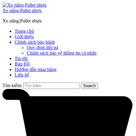
Xe nâng,Pallet nhựa
Xe nâng,Pallet nhựa
Trang chủ
Giới thiệu
Chính sách bảo hành
Quy định đổi trả
Chính sách bảo vệ thông tin cá nhân
Tin tức
Bản Đồ
Hướng dẫn mua hàng
Liên hệ
Tìm kiếm:
Search