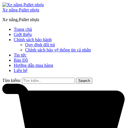
Xe nâng,Pallet nhựa
Xe nâng,Pallet nhựa
Trang chủ
Giới thiệu
Chính sách bảo hành
Quy định đổi trả
Chính sách bảo vệ thông tin cá nhân
Tin tức
Bản Đồ
Hướng dẫn mua hàng
Liên hệ
Tìm kiếm:
Search