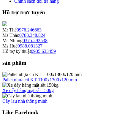
Chính sách đổi trả hàng
Hỗ trợ trực tuyến
Mr Thế
0976.246663
Ms Thảo
0788.348.824
Ms Nhung
0375.292538
Ms Huế
0988.081327
Hỗ trợ kỹ thuật
0935.633459
sản phẩm
Pallet nhựa cũ KT 1100x1300x120 mm
Xe đẩy hàng mặt sắt 150kg
Cây lau nhà thông minh
Like Facebook