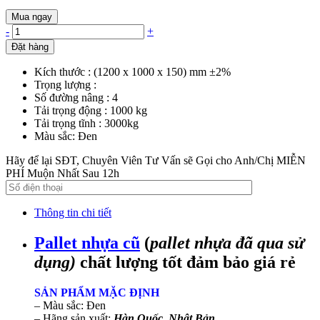
Mua ngay
-
+
Đặt hàng
Kích thước : (1200 x 1000 x 150) mm ±2%
Trọng lượng :
Số đường nâng : 4
Tải trọng động : 1000 kg
Tải trọng tĩnh : 3000kg
Màu sắc: Đen
Hãy để lại SĐT, Chuyên Viên Tư Vấn sẽ Gọi cho Anh/Chị MIỄN
PHÍ Muộn Nhất Sau 12h
Thông tin chi tiết
Pallet nhựa cũ
(
pallet nhựa đã qua sử
dụng)
chất lượng tốt đảm bảo giá rẻ
SẢN PHẨM MẶC ĐỊNH
– Màu sắc: Đen
– Hãng sản xuất:
Hàn Quốc, Nhật Bản