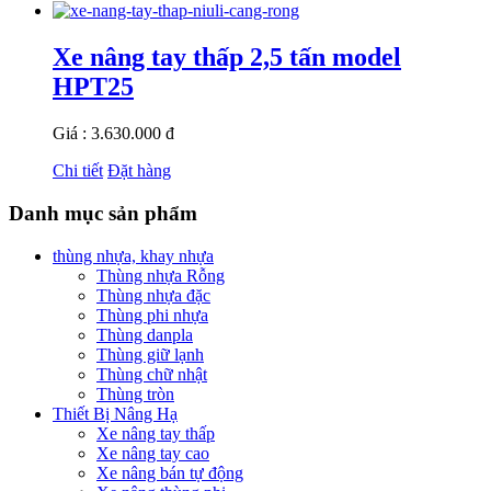
Xe nâng tay thấp 2,5 tấn model
HPT25
Giá : 3.630.000 đ
Chi tiết
Đặt hàng
Danh mục sản phẩm
thùng nhựa, khay nhựa
Thùng nhựa Rỗng
Thùng nhựa đặc
Thùng phi nhựa
Thùng danpla
Thùng giữ lạnh
Thùng chữ nhật
Thùng tròn
Thiết Bị Nâng Hạ
Xe nâng tay thấp
Xe nâng tay cao
Xe nâng bán tự động