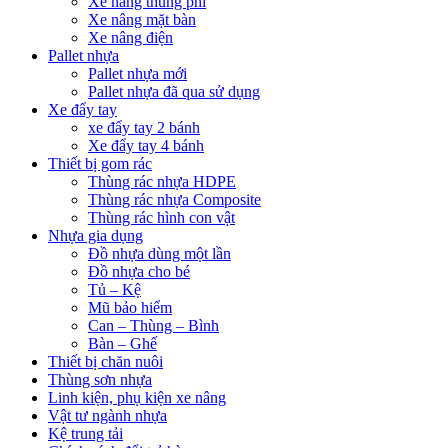
Xe nâng thùng phi
Xe nâng mặt bàn
Xe nâng điện
Pallet nhựa
Pallet nhựa mới
Pallet nhựa đã qua sử dụng
Xe đẩy tay
xe đẩy tay 2 bánh
Xe đẩy tay 4 bánh
Thiết bị gom rác
Thùng rác nhựa HDPE
Thùng rác nhựa Composite
Thùng rác hình con vật
Nhựa gia dụng
Đồ nhựa dùng một lần
Đồ nhựa cho bé
Tủ – Kệ
Mũ bảo hiểm
Can – Thùng – Bình
Bàn – Ghế
Thiết bị chăn nuôi
Thùng sơn nhựa
Linh kiện, phụ kiện xe nâng
Vật tư ngành nhựa
Kệ trung tải