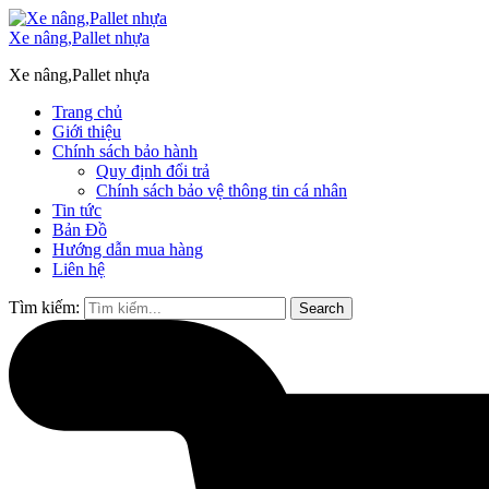
Xe nâng,Pallet nhựa
Xe nâng,Pallet nhựa
Trang chủ
Giới thiệu
Chính sách bảo hành
Quy định đổi trả
Chính sách bảo vệ thông tin cá nhân
Tin tức
Bản Đồ
Hướng dẫn mua hàng
Liên hệ
Tìm kiếm:
Search