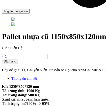
Toggle navigation
Pallet nhựa cũ 1150x850x120m
Giá : Liên Hệ
-
+
Đặt hàng
Hãy để lại SĐT, Chuyên Viên Tư Vấn sẽ Gọi cho Anh/Chị MIỄN P
Thông tin chi tiết
KT: 1250*850*120 mm
Tải trọng tĩnh: 1000 Kg
Tải trọng động: 500 Kg
Xuất xứ: nhật bản, hàn quốc
Tình trạng: mới 90% –> 95%