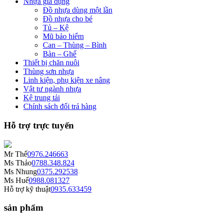
Nhựa gia dụng
Đồ nhựa dùng một lần
Đồ nhựa cho bé
Tủ – Kệ
Mũ bảo hiểm
Can – Thùng – Bình
Bàn – Ghế
Thiết bị chăn nuôi
Thùng sơn nhựa
Linh kiện, phụ kiện xe nâng
Vật tư ngành nhựa
Kệ trung tải
Chính sách đổi trả hàng
Hỗ trợ trực tuyến
Mr Thế
0976.246663
Ms Thảo
0788.348.824
Ms Nhung
0375.292538
Ms Huế
0988.081327
Hỗ trợ kỹ thuật
0935.633459
sản phẩm