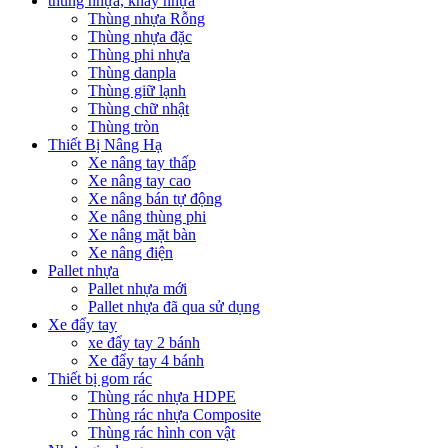
thùng nhựa, khay nhựa
Thùng nhựa Rỗng
Thùng nhựa đặc
Thùng phi nhựa
Thùng danpla
Thùng giữ lạnh
Thùng chữ nhật
Thùng tròn
Thiết Bị Nâng Hạ
Xe nâng tay thấp
Xe nâng tay cao
Xe nâng bán tự động
Xe nâng thùng phi
Xe nâng mặt bàn
Xe nâng điện
Pallet nhựa
Pallet nhựa mới
Pallet nhựa đã qua sử dụng
Xe đẩy tay
xe đẩy tay 2 bánh
Xe đẩy tay 4 bánh
Thiết bị gom rác
Thùng rác nhựa HDPE
Thùng rác nhựa Composite
Thùng rác hình con vật