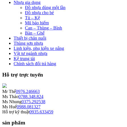
Nhựa gia dụng
Đồ nhựa dùng một lần
Đồ nhựa cho bé
Tủ – Kệ
Mũ bảo hiểm
Can – Thùng – Bình
Bàn – Ghế
Thiết bị chăn nuôi
Thùng sơn nhựa
Linh kiện, phụ kiện xe nâng
Vật tư ngành nhựa
Kệ trung tải
Chính sách đổi trả hàng
Hỗ trợ trực tuyến
Mr Thế
0976.246663
Ms Thảo
0788.348.824
Ms Nhung
0375.292538
Ms Huế
0988.081327
Hỗ trợ kỹ thuật
0935.633459
sản phẩm