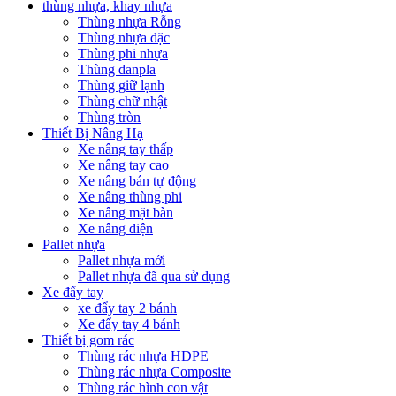
thùng nhựa, khay nhựa
Thùng nhựa Rỗng
Thùng nhựa đặc
Thùng phi nhựa
Thùng danpla
Thùng giữ lạnh
Thùng chữ nhật
Thùng tròn
Thiết Bị Nâng Hạ
Xe nâng tay thấp
Xe nâng tay cao
Xe nâng bán tự động
Xe nâng thùng phi
Xe nâng mặt bàn
Xe nâng điện
Pallet nhựa
Pallet nhựa mới
Pallet nhựa đã qua sử dụng
Xe đẩy tay
xe đẩy tay 2 bánh
Xe đẩy tay 4 bánh
Thiết bị gom rác
Thùng rác nhựa HDPE
Thùng rác nhựa Composite
Thùng rác hình con vật