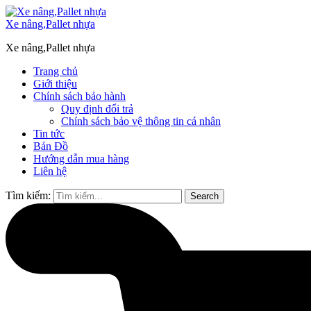
Xe nâng,Pallet nhựa
Xe nâng,Pallet nhựa
Trang chủ
Giới thiệu
Chính sách bảo hành
Quy định đổi trả
Chính sách bảo vệ thông tin cá nhân
Tin tức
Bản Đồ
Hướng dẫn mua hàng
Liên hệ
Tìm kiếm:
Search