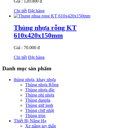
Giá : 120.000 đ
Chi tiết
Đặt hàng
Thùng nhựa rỗng KT
610x420x150mm
Giá : 70.000 đ
Chi tiết
Đặt hàng
Danh mục sản phẩm
thùng nhựa, khay nhựa
Thùng nhựa Rỗng
Thùng nhựa đặc
Thùng phi nhựa
Thùng danpla
Thùng giữ lạnh
Thùng chữ nhật
Thùng tròn
Thiết Bị Nâng Hạ
Xe nâng tay thấp