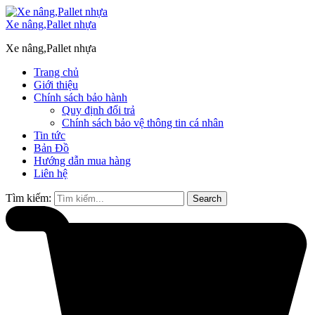
Xe nâng,Pallet nhựa
Xe nâng,Pallet nhựa
Trang chủ
Giới thiệu
Chính sách bảo hành
Quy định đổi trả
Chính sách bảo vệ thông tin cá nhân
Tin tức
Bản Đồ
Hướng dẫn mua hàng
Liên hệ
Tìm kiếm:
Search