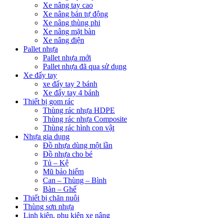
Xe nâng tay cao
Xe nâng bán tự động
Xe nâng thùng phi
Xe nâng mặt bàn
Xe nâng điện
Pallet nhựa
Pallet nhựa mới
Pallet nhựa đã qua sử dụng
Xe đẩy tay
xe đẩy tay 2 bánh
Xe đẩy tay 4 bánh
Thiết bị gom rác
Thùng rác nhựa HDPE
Thùng rác nhựa Composite
Thùng rác hình con vật
Nhựa gia dụng
Đồ nhựa dùng một lần
Đồ nhựa cho bé
Tủ – Kệ
Mũ bảo hiểm
Can – Thùng – Bình
Bàn – Ghế
Thiết bị chăn nuôi
Thùng sơn nhựa
Linh kiện, phụ kiện xe nâng