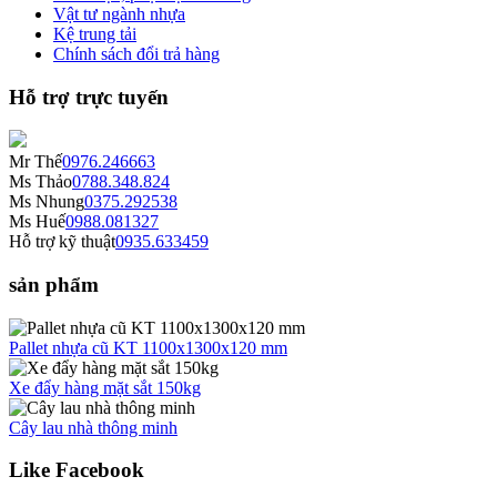
Vật tư ngành nhựa
Kệ trung tải
Chính sách đổi trả hàng
Hỗ trợ trực tuyến
Mr Thế
0976.246663
Ms Thảo
0788.348.824
Ms Nhung
0375.292538
Ms Huế
0988.081327
Hỗ trợ kỹ thuật
0935.633459
sản phẩm
Pallet nhựa cũ KT 1100x1300x120 mm
Xe đẩy hàng mặt sắt 150kg
Cây lau nhà thông minh
Like Facebook