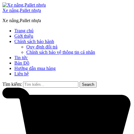
Xe nâng,Pallet nhựa
Xe nâng,Pallet nhựa
Trang chủ
Giới thiệu
Chính sách bảo hành
Quy định đổi trả
Chính sách bảo vệ thông tin cá nhân
Tin tức
Bản Đồ
Hướng dẫn mua hàng
Liên hệ
Tìm kiếm:
Search