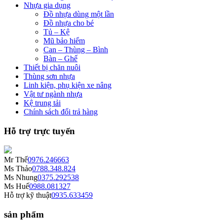
Nhựa gia dụng
Đồ nhựa dùng một lần
Đồ nhựa cho bé
Tủ – Kệ
Mũ bảo hiểm
Can – Thùng – Bình
Bàn – Ghế
Thiết bị chăn nuôi
Thùng sơn nhựa
Linh kiện, phụ kiện xe nâng
Vật tư ngành nhựa
Kệ trung tải
Chính sách đổi trả hàng
Hỗ trợ trực tuyến
Mr Thế
0976.246663
Ms Thảo
0788.348.824
Ms Nhung
0375.292538
Ms Huế
0988.081327
Hỗ trợ kỹ thuật
0935.633459
sản phẩm