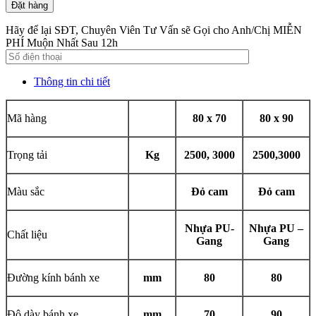
Đặt hàng
Hãy để lại SĐT, Chuyên Viên Tư Vấn sẽ Gọi cho Anh/Chị MIỄN
PHÍ Muộn Nhất Sau 12h
Thông tin chi tiết
Mã hàng
80 x 70
80 x 90
Trọng tải
Kg
2500, 3000
2500,3000
Màu sắc
Đỏ cam
Đỏ cam
Nhựa PU-
Nhựa PU –
Chất liệu
Gang
Gang
Đường kính bánh xe
mm
80
80
Độ dày bánh xe
mm
70
90