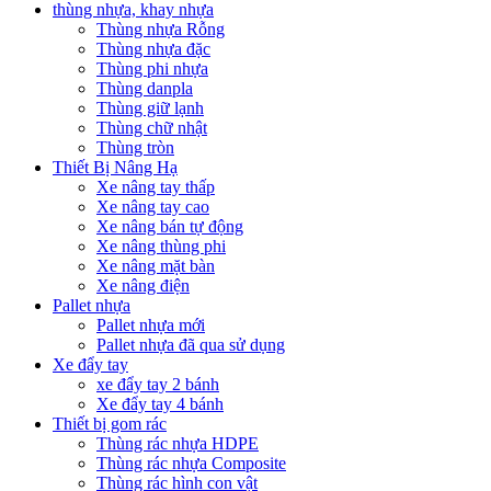
thùng nhựa, khay nhựa
Thùng nhựa Rỗng
Thùng nhựa đặc
Thùng phi nhựa
Thùng danpla
Thùng giữ lạnh
Thùng chữ nhật
Thùng tròn
Thiết Bị Nâng Hạ
Xe nâng tay thấp
Xe nâng tay cao
Xe nâng bán tự động
Xe nâng thùng phi
Xe nâng mặt bàn
Xe nâng điện
Pallet nhựa
Pallet nhựa mới
Pallet nhựa đã qua sử dụng
Xe đẩy tay
xe đẩy tay 2 bánh
Xe đẩy tay 4 bánh
Thiết bị gom rác
Thùng rác nhựa HDPE
Thùng rác nhựa Composite
Thùng rác hình con vật